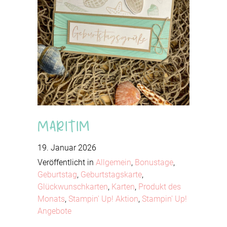
Maritim
19. Januar 2026
Veröffentlicht in
Allgemein
,
Bonustage
,
Geburtstag
,
Geburtstagskarte
,
Glückwunschkarten
,
Karten
,
Produkt des
Monats
,
Stampin' Up! Aktion
,
Stampin' Up!
Angebote