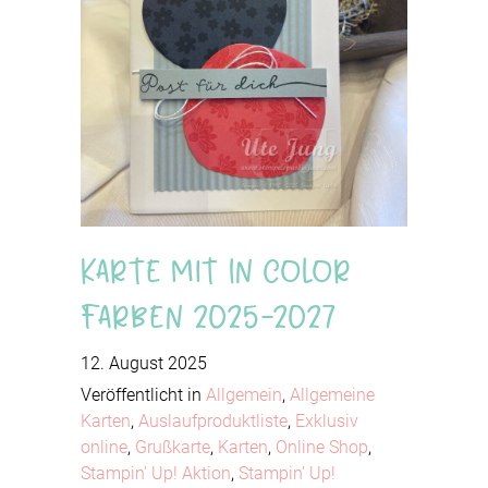
Karte mit In Color
Farben 2025-2027
12. August 2025
Veröffentlicht in
Allgemein
,
Allgemeine
Karten
,
Auslaufproduktliste
,
Exklusiv
online
,
Grußkarte
,
Karten
,
Online Shop
,
Stampin' Up! Aktion
,
Stampin' Up!