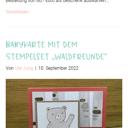
Bestellung von 60.- Euro als Geschenk auswählen…
Weiterlesen
Babykarte mit dem
Stempelset „Waldfreunde“
Von
Ute Jung
|
10. September 2022