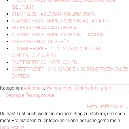
PRODUKTPAKET SCHMUCKVOLLE WEIHNACHTEN
(DEUTSCH)
STEMPELSET ABLÖSBAR FALLING SNOW
KLASSISCHES STEMPELKISSEN IN AQUAMARIN
FARBKARTON A4 LAGUNENBLAU
KLASSISCHES STEMPELKISSEN IN OLIVGRÜN
FARBKARTON A4 OLIVGRÜN
DESIGNERPAPIER 12" X 12" (30,5 X 30,5 CM)
WINTERLICHE WIPFEL
FACETTIERTE SCHNEEFLOCKEN
GLITZERPAPIER 12" X 12" (30,5 X 30,5 CM) FRIEDVOLLER
GARTEN
Kategorien:
Allgemein
,
Weihnachten
,
Weihnachtskarten
← Geprägte Festtagsworte
Posts
Metall trifft Papier →
navigation
Du hast Lust noch weiter in meinem Blog zu stöbern, um noch
mehr Projektideen zu entdecken? Dann besuche gerne mein
Blog Archiv!