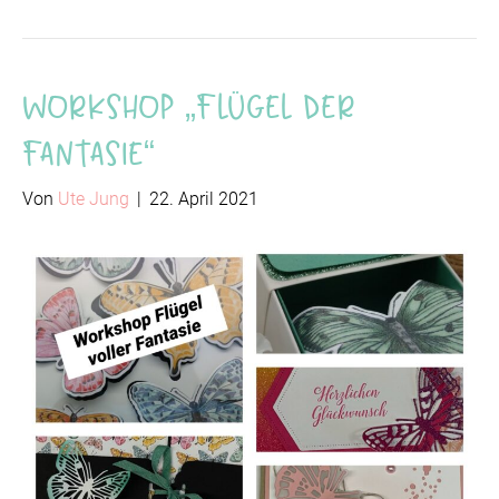
Workshop „Flügel der
Fantasie“
Von
Ute Jung
|
22. April 2021