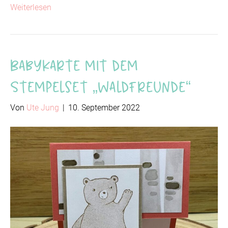
Weiterlesen
Babykarte mit dem
Stempelset „Waldfreunde“
Von
Ute Jung
|
10. September 2022