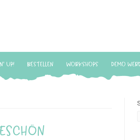
n‘ Up!
Bestellen
Workshops
Demo wer
keschön