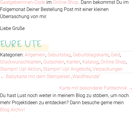
Gastgeberinnen-Code
im
Online-Shop
. Dann bekommst Du im
Folgemonat Deiner Bestellung Post mit einer kleinen
Überraschung von mir.
Liebe Grüße
EURE UTE
Kategorien:
Allgemein
,
Geburtstag
,
Geburtstagskarte
,
Geld
,
Glückwunschkarten
,
Gutschein
,
Karten
,
Katalog
,
Online Shop
,
Stampin' Up! Aktion
,
Stampin' Up! Angebote
,
Verpackungen
← Babykarte mit dem Stempelset „Waldfreunde“
Posts
Karte mit besonderer Falttechnik →
navigation
Du hast Lust noch weiter in meinem Blog zu stöbern, um noch
mehr Projektideen zu entdecken? Dann besuche gerne mein
Blog Archiv!