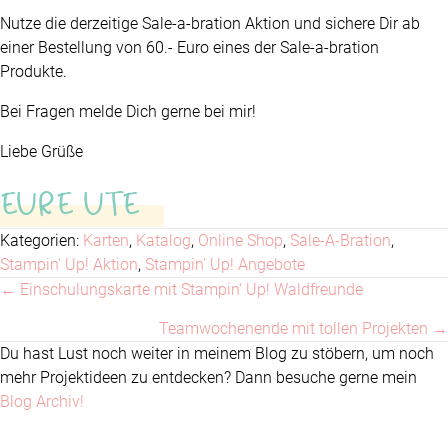
Nutze die derzeitige Sale-a-bration Aktion und sichere Dir ab
einer Bestellung von 60.- Euro eines der Sale-a-bration
Produkte.
Bei Fragen melde Dich gerne bei mir!
Liebe Grüße
EURE UTE
Kategorien:
Karten
,
Katalog
,
Online Shop
,
Sale-A-Bration
,
Stampin' Up! Aktion
,
Stampin' Up! Angebote
← Einschulungskarte mit Stampin‘ Up! Waldfreunde
Posts
Teamwochenende mit tollen Projekten →
navigation
Du hast Lust noch weiter in meinem Blog zu stöbern, um noch
mehr Projektideen zu entdecken? Dann besuche gerne mein
Blog Archiv!