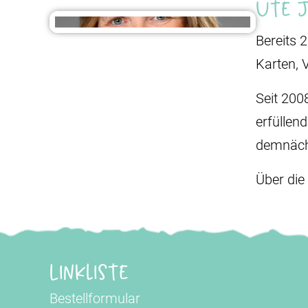
Ute 
Bereits 
Karten, 
Seit 200
erfüllen
demnäch
Über die
Linkliste
Bestellformular