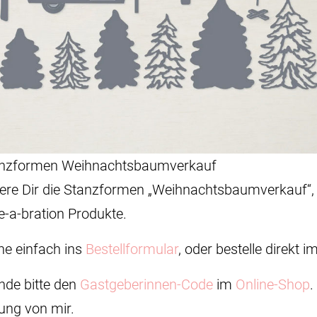
nzformen Weihnachtsbaumverkauf
chere Dir die Stanzformen „Weihnachtsbaumverkauf“,
e-a-bration Produkte.
he einfach ins
Bestellformular
, oder bestelle direkt
ende bitte den
Gastgeberinnen-Code
im
Online-Shop
.
hung von mir.