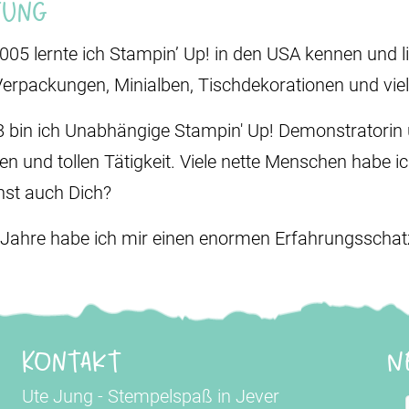
Jung
2005 lernte ich Stampin’ Up! in den USA kennen und li
Verpackungen, Minialben, Tischdekorationen und vie
8 bin ich Unabhängige Stampin' Up! Demonstratorin u
den und tollen Tätigkeit. Viele nette Menschen habe i
st auch Dich?
 Jahre habe ich mir einen enormen Erfahrungsschatz 
Kontakt
N
Ute Jung - Stempelspaß in Jever