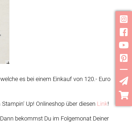
Inst
Face
YouT
Pint
 welche es bei einem Einkauf von 120.- Euro
YouT
 im Stampin‘ Up! Onlineshop über diesen
Link
!
 Dann bekommst Du im Folgemonat Deiner