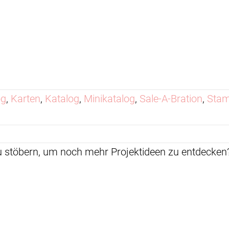
og
,
Karten
,
Katalog
,
Minikatalog
,
Sale-A-Bration
,
Stam
zu stöbern, um noch mehr Projektideen zu entdeck