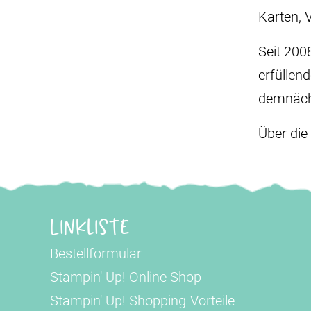
Karten, 
Seit 200
erfüllen
demnäch
Über die
Linkliste
Bestellformular
Stampin' Up! Online Shop
Stampin' Up! Shopping-Vorteile