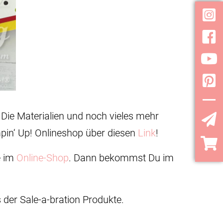
Inst
Face
YouT
Pint
 Die Materialien und noch vieles mehr
mpin‘ Up! Onlineshop über diesen
Link
!
YouT
e im
Online-Shop
. Dann bekommst Du im
s der Sale-a-bration Produkte.