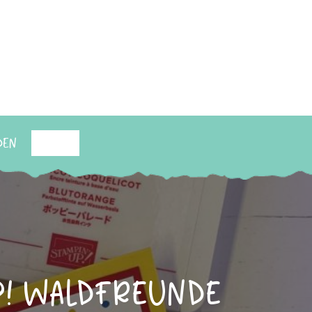
den
Suchen
p! Waldfreunde