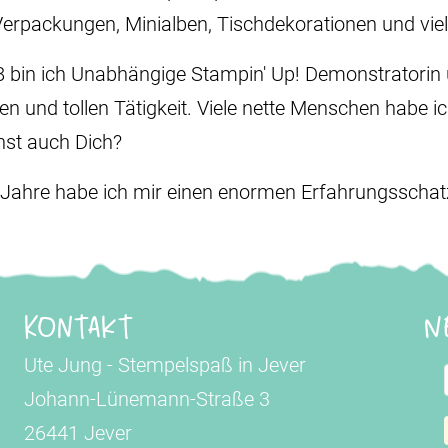
Verpackungen, Minialben, Tischdekorationen und vie
8 bin ich Unabhängige Stampin' Up! Demonstratorin u
den und tollen Tätigkeit. Viele nette Menschen habe i
st auch Dich?
 Jahre habe ich mir einen enormen Erfahrungsschatz 
Kontakt
N
Ute Jung - Stempelspaß in Jever
Johann-Lünemann-Straße 3
26441 Jever