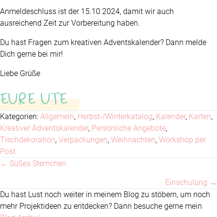
Anmeldeschluss ist der 15.10.2024, damit wir auch
ausreichend Zeit zur Vorbereitung haben.
Du hast Fragen zum kreativen Adventskalender? Dann melde
Dich gerne bei mir!
Liebe Grüße
EURE UTE
Kategorien:
Allgemein
,
Herbst-/Winterkatalog
,
Kalender
,
Karten
,
Kreativer Adventskalender
,
Persönliche Angebote
,
Tischdekoration
,
Verpackungen
,
Weihnachten
,
Workshop per
Post
← Süßes Sternchen
Posts
Einschulung →
navigation
Du hast Lust noch weiter in meinem Blog zu stöbern, um noch
mehr Projektideen zu entdecken? Dann besuche gerne mein