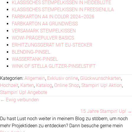
KLASSISCHES STEMPELKISSEN IN HEIDEBLÜTE
KLASSISCHES STEMPELKISSEN IN FREESIENLILA
FARBKARTON A4 IN COLOR 2024–2026
FARBKARTON A4 GRUNDWEISS
VERSAMARK STEMPELKISSEN
WOW!-PRÄGEPULVER BASICS
ERHITZUNGSGERÄT MIT EU-STECKER
BLENDING-PINSEL
WASSERTANK-PINSEL
WINK OF STELLA GLITZER-PINSELSTIFT
Kategorien:
Allgemein
,
Exklusiv online
,
Glückwunschkarten
,
Hochzeit
,
Karten
,
Katalog
,
Online Shop
,
Stampin' Up! Aktion
,
Stampin' Up! Angebote
← Ewig verbunden
Posts
15 Jahre Stampin‘ Up! →
navigation
Du hast Lust noch weiter in meinem Blog zu stöbern, um noch
mehr Projektideen zu entdecken? Dann besuche gerne mein