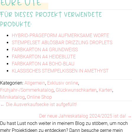
EURE UTE
Für dieses Projekt verwendete
Produkte:
HYBRID-PRÄGEFORM AUFMERKSAME WORTE
STEMPELSET ABLÖSBAR DRIZZLING DROPLETS
FARBKARTON A4 GRUNDWEISS
FARBKARTON A4 HEIDEBLÜTE
FARBKARTON A4 BOHO-BLAU
KLASSISCHES STEMPELKISSEN IN AMETHYST
Kategorien:
Allgemein
,
Exklusiv online
,
Frühjahr-/Sommerkatalog
,
Glückwunschkarten
,
Karten
,
Minikatalog
,
Online Shop
← Die Ausverkaufsecke ist aufgefüllt!
Posts
Der neue Jahreskatalog 2024/2025 ist da! →
navigation
Du hast Lust noch weiter in meinem Blog zu stöbern, um noch
mehr Projektideen zu entdecken? Dann besuche gerne mein