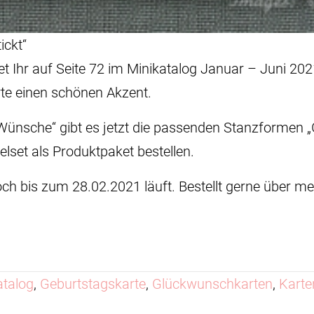
ickt“
et Ihr auf Seite 72 im Minikatalog Januar – Juni 202
te einen schönen Akzent.
ünsche“ gibt es jetzt die passenden Stanzformen „G
lset als Produktpaket bestellen.
noch bis zum 28.02.2021 läuft. Bestellt gerne über m
talog
,
Geburtstagskarte
,
Glückwunschkarten
,
Karte