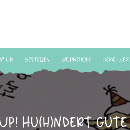
n‘ Up!
Bestellen
Workshops
Demo wer
 Up! Hu(h)ndert gut