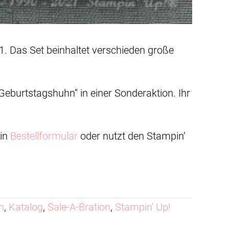
1. Das Set beinhaltet verschieden große
eburtstagshuhn“ in einer Sonderaktion. Ihr
ein
Bestellformular
oder nutzt den Stampin‘
n
,
Katalog
,
Sale-A-Bration
,
Stampin' Up!