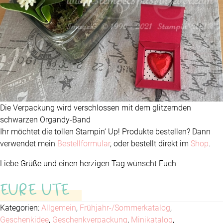
Die Verpackung wird verschlossen mit dem glitzernden
schwarzen Organdy-Band
Ihr möchtet die tollen Stampin‘ Up! Produkte bestellen? Dann
verwendet mein
Bestellformular
, oder bestellt direkt im
Shop
.
Liebe Grüße und einen herzigen Tag wünscht Euch
EURE UTE
Kategorien:
Allgemein
,
Frühjahr-/Sommerkatalog
,
Geschenkidee
,
Geschenkverpackung
,
Minikatalog
,