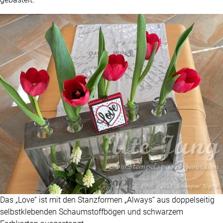
Das „Love“ ist mit den Stanzformen „Always“ aus doppelseitig
selbstklebenden Schaumstoffbögen und schwarzem