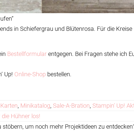
Hufen“
lends in Schiefergrau und Blütenrosa. Für die Kreis
ein
Bestellformular
entgegen. Bei Fragen stehe ich E
n‘ Up!
Online-Shop
bestellen.
,
Karten
,
Minikatalog
,
Sale-A-Bration
,
Stampin' Up! Ak
 die Hühner los!
zu stöbern, um noch mehr Projektideen zu entdeck