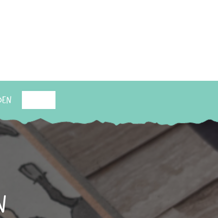
den
Suchen
n