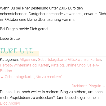
Wenn Du bei einer Bestellung unter 200.- Euro den
nebenstehenden Gastgeberinnencode verwendest, erwartet Dich
im Oktober eine kleine Überraschung von mir.
Bei Fragen melde Dich gerne!
Liebe Grüße
EURE UTE
Kategorien:
Allgemein
,
Geburtstagskarte
,
Glückwunschkarten
,
Herbst-/Winterkatalog
,
Karten
,
Katalog
,
Online Shop
,
Sale-A-
Bration
← Geburtstagskarte „Nix zu meckern“
Posts
Drehkarte Pinguin →
navigation
Du hast Lust noch weiter in meinem Blog zu stöbern, um noch
mehr Projektideen zu entdecken? Dann besuche gerne mein
Blog Archiv!