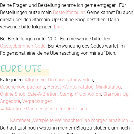
Deine Fragen und Bestellung nehme ich gerne entgegen. Für
Bestellungen nutze mein
Bestellformular
. Gerne kannst Du auch
direkt über den Stampin‘ Up! Online Shop bestellen. Dann
verwende bitte folgenden
Link
.
Bei Bestellungen unter 200.- Euro verwende bitte den
Gastgeberinnen-Code
. Bei Anwendung des Codes wartet im
Folgemonat eine kleine Überraschung von mir auf Dich.
EURE UTE
Kategorien:
Allgemein
,
Demonstrator werden
,
Geschenkverpackung
,
Herbst-/Winterkatalog
,
Minikatalog
,
Online Shop
,
Sale-A-Bration
,
Stampin' Up! Aktion
,
Stampin' Up!
Angebote
,
Verpackungen
← Maritime Gastgeschenke für den Tisch
Posts
Kartenset „Verspielte Weihnachten“ ab morgen erhältlich →
navigation
Du hast Lust noch weiter in meinem Blog zu stöbern, um noch