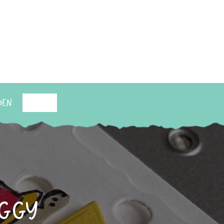
den
Suchen
iggy