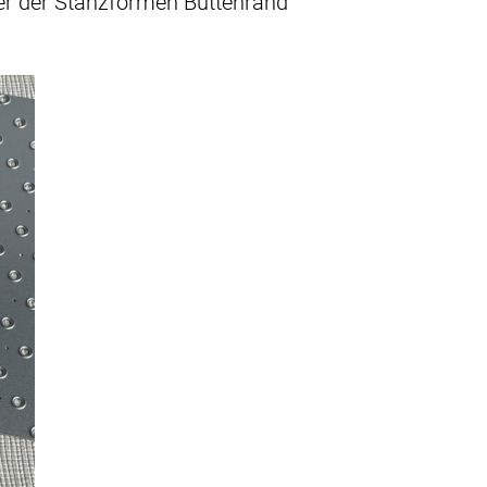
ner der Stanzformen Büttenrand