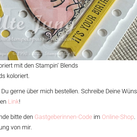
oriert mit den Stampin‘ Blends
s koloriert.
st Du gerne über mich bestellen. Schreibe Deine Wü
sen
Link
!
ende bitte den
Gastgeberinnen-Code
im
Online-Shop
.
hung von mir.