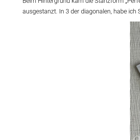
Beim Hintergrund kam die Stanzform „Perfek
ausgestanzt. In 3 der diagonalen, habe ich 