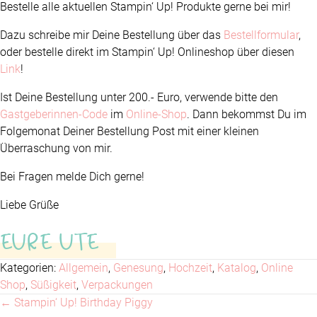
Bestelle alle aktuellen Stampin‘ Up! Produkte gerne bei mir!
Dazu schreibe mir Deine Bestellung über das
Bestellformular
,
oder bestelle direkt im Stampin‘ Up! Onlineshop über diesen
Link
!
Ist Deine Bestellung unter 200.- Euro, verwende bitte den
Gastgeberinnen-Code
im
Online-Shop
. Dann bekommst Du im
Folgemonat Deiner Bestellung Post mit einer kleinen
Überraschung von mir.
Bei Fragen melde Dich gerne!
Liebe Grüße
EURE UTE
Kategorien:
Allgemein
,
Genesung
,
Hochzeit
,
Katalog
,
Online
Shop
,
Süßigkeit
,
Verpackungen
← Stampin‘ Up! Birthday Piggy
Posts