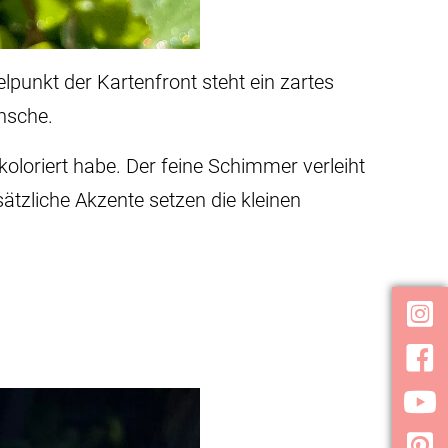
elpunkt der Kartenfront steht ein zartes
ünsche.
n koloriert habe. Der feine Schimmer verleiht
sätzliche Akzente setzen die kleinen
Inst
Face
YouT
Pint