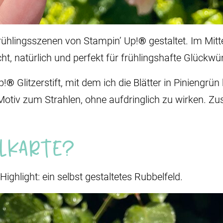
rühlingsszenen von Stampin’ Up!
®
gestaltet. Im Mitt
icht, natürlich und perfekt für frühlingshafte Glückw
p!
®
Glitzerstift, mit dem ich die Blätter in Piniengrü
 Motiv zum Strahlen, ohne aufdringlich zu wirken. Zu
lkarte?
ighlight: ein selbst gestaltetes Rubbelfeld.