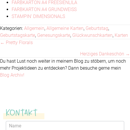
FARBKARTON A4 FREESIENLILA
FARBKARTON A4 GRUNDWEISS
STAMPIN’ DIMENSIONALS
Kategorien:
Allgemein
,
Allgemeine Karten
,
Geburtstag
,
Geburtstagskarte
,
Genesungskarte
,
Glückwunschkarten
,
Karten
← Pretty Florals
Posts
Herziges Dankeschön →
navigation
Du hast Lust noch weiter in meinem Blog zu stöbern, um noch
mehr Projektideen zu entdecken? Dann besuche gerne mein
Blog Archiv!
Kontakt
Kontaktformular