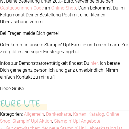
Ist Deine Bestellung unter 200.- Euro, verwende bitte den
Gastgeberinnen-Code
im
Online-Shop
. Dann bekommst Du im
Folgemonat Deiner Bestellung Post mit einer kleinen
Überraschung von mir.
Bei Fragen melde Dich gerne!
Oder komm in unsere Stampin‘ Up! Familie und mein Team. Zur
Zeit gibt es ein super Einsteigerangebot.
Infos zur Demonstratorentätigkeit findest Du
hier
. Ich berate
Dich gerne ganz persönlich und ganz unverbindlich. Nimm
einfach Kontakt zu mir auf!
Liebe Grüße
EURE UTE
Kategorien:
Allgemein
,
Dankeskarte
,
Karten
,
Katalog
,
Online
Shop
,
Stampin' Up! Aktion
,
Stampin' Up! Angebote
← Gut gezwitschert, der neue Stampin‘ Up! Jahreskatalog ist