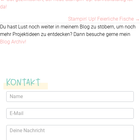
Posts
da!
navigation
Stampin‘ Up! Feierliche Fische →
Du hast Lust noch weiter in meinem Blog zu stöbern, um noch
mehr Projektideen zu entdecken? Dann besuche gerne mein
Blog Archiv!
Kontakt
Kontaktformular