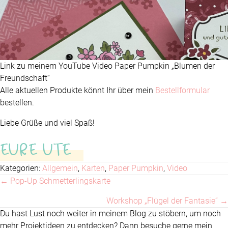
Link zu meinem YouTube Video Paper Pumpkin „Blumen der
Freundschaft“
Alle aktuellen Produkte könnt Ihr über mein
Bestellformular
bestellen.
Liebe Grüße und viel Spaß!
EURE UTE
Kategorien:
Allgemein
,
Karten
,
Paper Pumpkin
,
Video
← Pop-Up Schmetterlingskarte
Posts
Workshop „Flügel der Fantasie“ →
navigation
Du hast Lust noch weiter in meinem Blog zu stöbern, um noch
mehr Projektideen zu entdecken? Dann besuche gerne mein