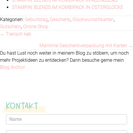
STAMPIN’ BLENDS IM KOMBIPACK IN ABENDBLAU
STAMPIN’ BLENDS IM KOMBIPACK IN OSTERGLOCKE
Kategorien:
Geburtstag
,
Geschenk
,
Glückwunschkarten
,
Gutschein
,
Online Shop
← Tierisch lieb
Posts
Maritime Geschenkverpackung mit Karten →
navigation
Du hast Lust noch weiter in meinem Blog zu stöbern, um noch
mehr Projektideen zu entdecken? Dann besuche gerne mein
Blog Archiv!
Kontakt
Kontaktformular