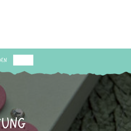
den
Suchen
kung