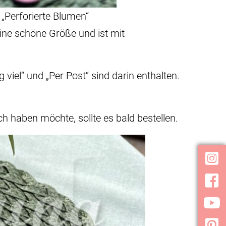
„Perforierte Blumen“
eine schöne Größe und ist mit
viel“ und „Per Post“ sind darin enthalten.
 haben möchte, sollte es bald bestellen.
Inst
Face
YouT
Pint