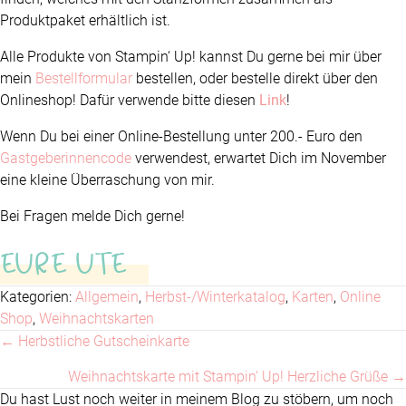
Produktpaket erhältlich ist.
Alle Produkte von Stampin‘ Up! kannst Du gerne bei mir über
mein
Bestellformular
bestellen, oder bestelle direkt über den
Onlineshop! Dafür verwende bitte diesen
Link
!
Wenn Du bei einer Online-Bestellung unter 200.- Euro den
Gastgeberinnencode
verwendest, erwartet Dich im November
eine kleine Überraschung von mir.
Bei Fragen melde Dich gerne!
EURE UTE
Kategorien:
Allgemein
,
Herbst-/Winterkatalog
,
Karten
,
Online
Shop
,
Weihnachtskarten
← Herbstliche Gutscheinkarte
Posts
Weihnachtskarte mit Stampin‘ Up! Herzliche Grüße →
navigation
Du hast Lust noch weiter in meinem Blog zu stöbern, um noch