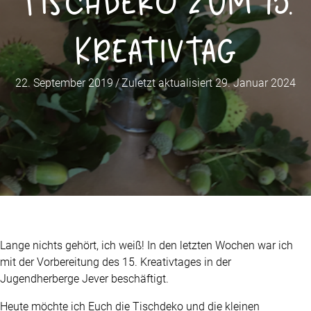
Tischdeko zum 15.
Kreativtag
22. September 2019
/
Zuletzt aktualisiert 29. Januar 2024
Lange nichts gehört, ich weiß! In den letzten Wochen war ich
mit der Vorbereitung des 15. Kreativtages in der
Jugendherberge Jever beschäftigt.
Heute möchte ich Euch die Tischdeko und die kleinen