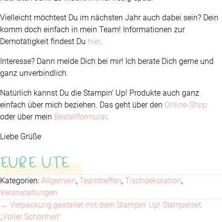
Vielleicht möchtest Du im nächsten Jahr auch dabei sein? Dein
komm doch einfach in mein Team! Informationen zur
Demotätigkeit findest Du
hier
.
Interesse? Dann melde Dich bei mir! Ich berate Dich gerne und
ganz unverbindlich.
Natürlich kannst Du die Stampin‘ Up! Produkte auch ganz
einfach über mich beziehen. Das geht über den
Online-Shop
oder über mein
Bestellformular
.
Liebe Grüße
EURE UTE
Kategorien:
Allgemein
,
Teamtreffen
,
Tischdekoration
,
Veranstaltungen
← Verpackung gestaltet mit dem Stampin‘ Up! Stempelset
Posts
„Voller Schönheit“