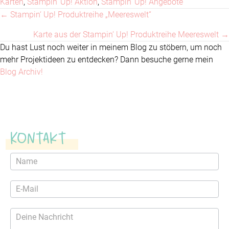
Karten
,
Stampin' Up! Aktion
,
Stampin' Up! Angebote
← Stampin‘ Up! Produktreihe „Meereswelt“
Posts
Karte aus der Stampin‘ Up! Produktreihe Meereswelt →
navigation
Du hast Lust noch weiter in meinem Blog zu stöbern, um noch
mehr Projektideen zu entdecken? Dann besuche gerne mein
Blog Archiv!
Kontakt
Kontaktformular