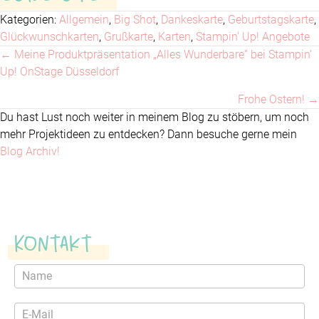
Kategorien:
Allgemein
,
Big Shot
,
Dankeskarte
,
Geburtstagskarte
,
Glückwunschkarten
,
Grußkarte
,
Karten
,
Stampin' Up! Angebote
← Meine Produktpräsentation „Alles Wunderbare“ bei Stampin‘
Posts
Up! OnStage Düsseldorf
navigation
Frohe Ostern! →
Du hast Lust noch weiter in meinem Blog zu stöbern, um noch
mehr Projektideen zu entdecken? Dann besuche gerne mein
Blog Archiv!
Kontakt
Kontaktformular