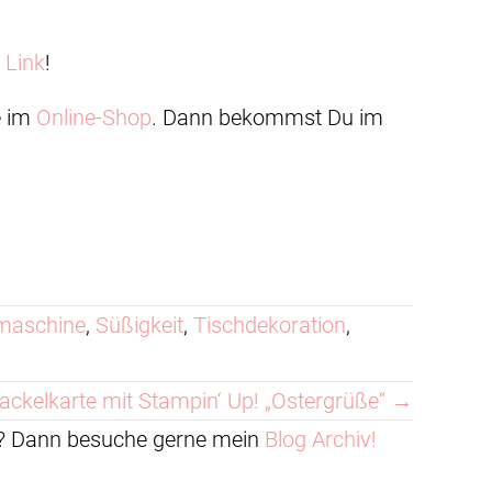
n
Link
!
e im
Online-Shop
. Dann bekommst Du im
maschine
,
Süßigkeit
,
Tischdekoration
,
ckelkarte mit Stampin‘ Up! „Ostergrüße“ →
en? Dann besuche gerne mein
Blog Archiv!