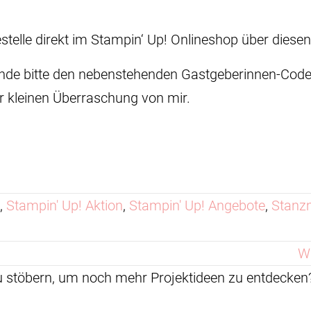
estelle direkt im Stampin‘ Up! Onlineshop über diese
rwende bitte den nebenstehenden Gastgeberinnen-Cod
r kleinen Überraschung von mir.
,
Stampin' Up! Aktion
,
Stampin' Up! Angebote
,
Stanz
Wa
zu stöbern, um noch mehr Projektideen zu entdeck