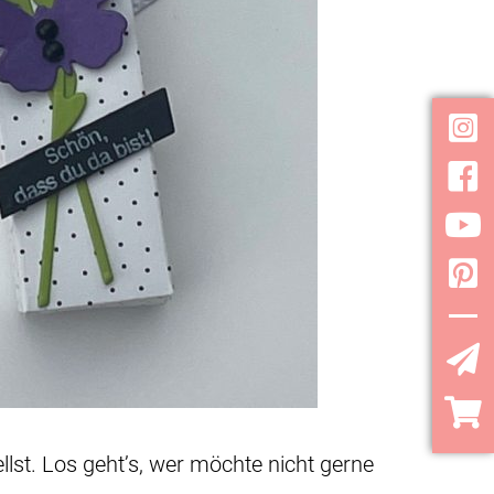
Inst
Face
YouT
Pint
YouT
llst. Los geht’s, wer möchte nicht gerne