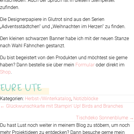
entschieden. Auch der Spruch ist in diesem Stempelset
zufinden.
Die Designerpapiere in Glutrot sind aus den Serien
„Adventsstädtchen“ und „Weihnachten im Herzen“ zu finden.
Den kleinen schwarzen Banner habe ich mit der neuen Stanze
nach Wahl Fähnchen gestanzt.
Du bist begeistert von den Produkten und möchtest sie gerne
haben? Dann bestelle sie über mein
Formular
oder direkt im
Shop
.
EURE UTE
Kategorien:
Herbst-/Winterkatalog
,
Notizblöcke
← Glückwunschkarte mit Stampin‘ Up! Birds and Branches
Posts
Tischdeko Sonnenblume →
navigation
Du hast Lust noch weiter in meinem Blog zu stöbern, um noch
mehr Projektideen zu entdecken? Dann besuche gerne mein