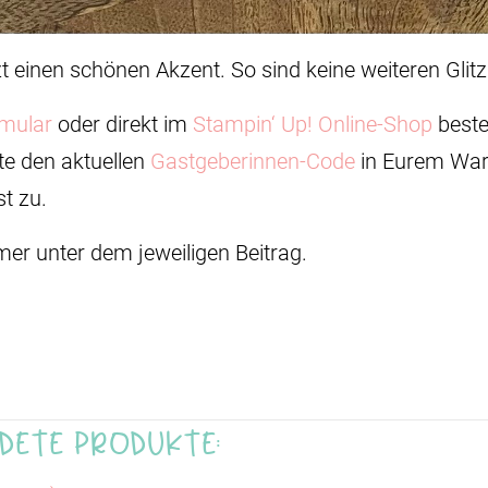
t einen schönen Akzent. So sind keine weiteren Glit
rmular
oder direkt im
Stampin‘ Up! Online-Shop
beste
te den aktuellen
Gastgeberinnen-Code
in Eurem War
t zu.
mer unter dem jeweiligen Beitrag.
dete Produkte: