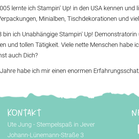
2005 lernte ich Stampin’ Up! in den USA kennen und li
Verpackungen, Minialben, Tischdekorationen und vie
8 bin ich Unabhängige Stampin' Up! Demonstratorin u
den und tollen Tätigkeit. Viele nette Menschen habe i
st auch Dich?
 Jahre habe ich mir einen enormen Erfahrungsschatz 
Kontakt
N
Ute Jung - Stempelspaß in Jever
Johann-Lünemann-Straße 3