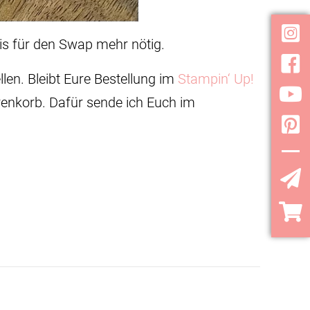
Inst
zis für den Swap mehr nötig.
Face
llen. Bleibt Eure Bestellung im
Stampin‘ Up!
YouT
enkorb. Dafür sende ich Euch im
Pint
YouT