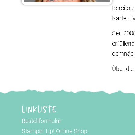
Bereits 
Karten, 
Seit 200
erfüllen
demnäch
Über die
Linkliste
Bestellformular
Stampin' Up! Online Shop