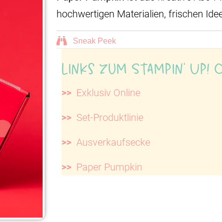
hochwertigen Materialien, frischen Ide
Sneak Peek
Links zum Stampin' Up! 
>>
Exklusiv Online
>>
Set-Produktlinie
>>
Ausverkaufsecke
>>
Paper Pumpkin