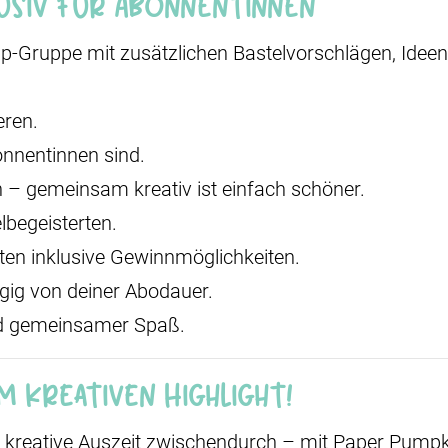
usiv für Abonnentinnen
-Gruppe mit zusätzlichen Bastelvorschlägen, Idee
eren.
onnentinnen sind.
n – gemeinsam kreativ ist einfach schöner.
lbegeisterten.
en inklusive Gewinnmöglichkeiten.
gig von deiner Abodauer.
nd gemeinsamer Spaß.
 kreativen Highlight!
kreative Auszeit zwischendurch – mit Paper Pumpki