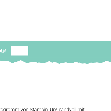
den
Suchen
Programm von Stampin’ Up!, randvoll mit