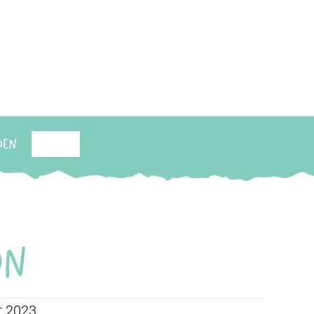
den
Suchen
on
ar 2023