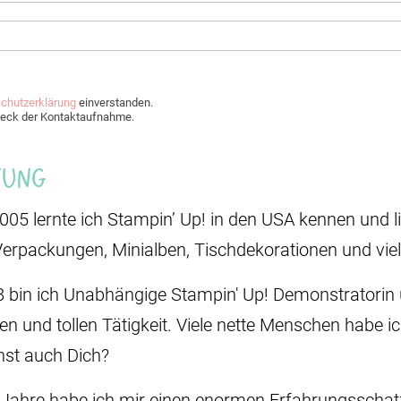
chutzerklärung
einverstanden.
Zweck der Kontaktaufnahme.
Jung
2005 lernte ich Stampin’ Up! in den USA kennen und li
Verpackungen, Minialben, Tischdekorationen und vie
8 bin ich Unabhängige Stampin' Up! Demonstratorin u
den und tollen Tätigkeit. Viele nette Menschen habe i
st auch Dich?
 Jahre habe ich mir einen enormen Erfahrungsschatz 