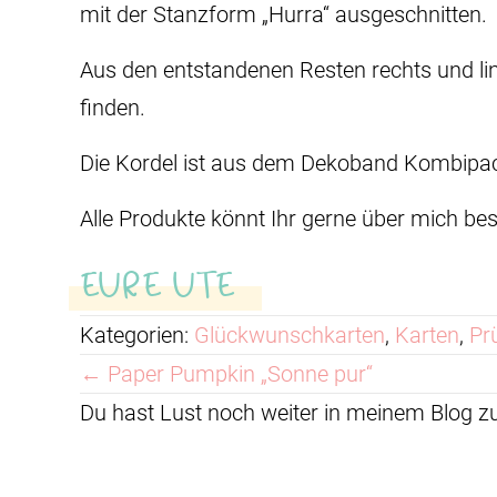
mit der Stanzform „Hurra“ ausgeschnitten.
Aus den entstandenen Resten rechts und lin
finden.
Die Kordel ist aus dem Dekoband Kombipack
Alle Produkte könnt Ihr gerne über mich b
EURE UTE
Kategorien:
Glückwunschkarten
,
Karten
,
Pr
Posts
← Paper Pumpkin „Sonne pur“
Du hast Lust noch weiter in meinem Blog 
navigation