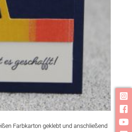
Inst
Face
YouT
eißen Farbkarton geklebt und anschließend