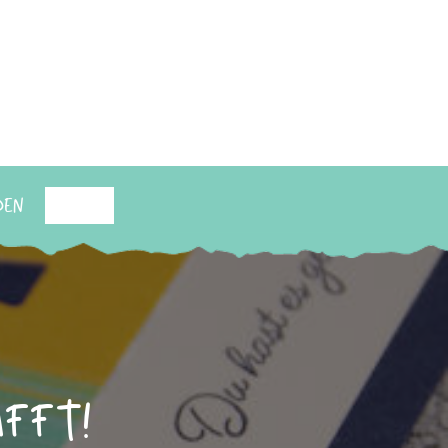
den
Suchen
afft!