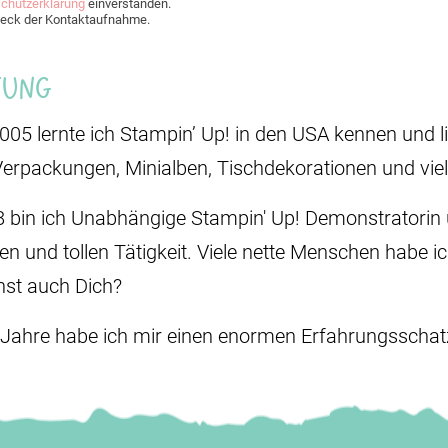
chutzerklärung
einverstanden.
Zweck der Kontaktaufnahme.
Jung
2005 lernte ich Stampin’ Up! in den USA kennen und li
Verpackungen, Minialben, Tischdekorationen und vie
8 bin ich Unabhängige Stampin' Up! Demonstratorin u
den und tollen Tätigkeit. Viele nette Menschen habe i
st auch Dich?
 Jahre habe ich mir einen enormen Erfahrungsschatz 