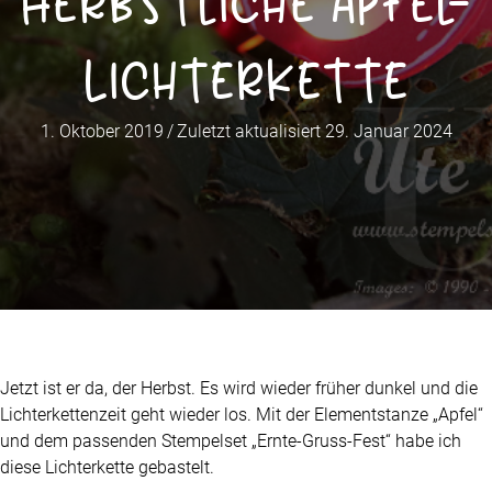
Herbstliche Apfel-
Lichterkette
1. Oktober 2019
/
Zuletzt aktualisiert 29. Januar 2024
Jetzt ist er da, der Herbst. Es wird wieder früher dunkel und die
Lichterkettenzeit geht wieder los. Mit der Elementstanze „Apfel“
und dem passenden Stempelset „Ernte-Gruss-Fest“ habe ich
diese Lichterkette gebastelt.