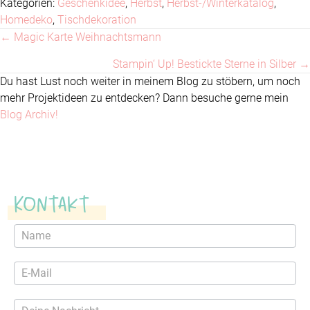
Kategorien:
Geschenkidee
,
Herbst
,
Herbst-/Winterkatalog
,
Homedeko
,
Tischdekoration
← Magic Karte Weihnachtsmann
Posts
Stampin‘ Up! Bestickte Sterne in Silber →
navigation
Du hast Lust noch weiter in meinem Blog zu stöbern, um noch
mehr Projektideen zu entdecken? Dann besuche gerne mein
Blog Archiv!
Kontakt
Kontaktformular