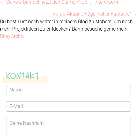
← Sichere Dir noch jetzt den Stampin‘ Up! „Tintentraum“
Posts
Vorab-Aktion „Flügel voller Fantasie“ →
navigation
Du hast Lust noch weiter in meinem Blog zu stöbern, um noch
mehr Projektideen zu entdecken? Dann besuche gerne mein
Blog Archiv!
Kontakt
Kontaktformular