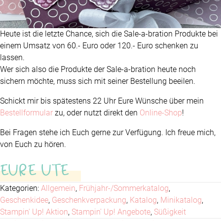
Heute ist die letzte Chance, sich die Sale-a-bration Produkte bei
einem Umsatz von 60.- Euro oder 120.- Euro schenken zu
lassen.
Wer sich also die Produkte der Sale-a-bration heute noch
sichern möchte, muss sich mit seiner Bestellung beeilen.
Schickt mir bis spätestens 22 Uhr Eure Wünsche über mein
Bestellformular
zu, oder nutzt direkt den
Online-Shop
!
Bei Fragen stehe ich Euch gerne zur Verfügung. Ich freue mich,
von Euch zu hören.
EURE UTE
Kategorien:
Allgemein
,
Frühjahr-/Sommerkatalog
,
Geschenkidee
,
Geschenkverpackung
,
Katalog
,
Minikatalog
,
Stampin' Up! Aktion
,
Stampin' Up! Angebote
,
Süßigkeit