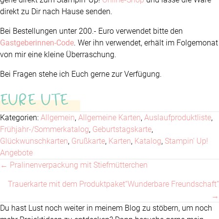
direkt zu Dir nach Hause senden.
Bei Bestellungen unter 200.- Euro verwendet bitte den
Gastgeberinnen-Code
. Wer ihn verwendet, erhält im Folgemonat
von mir eine kleine Überraschung.
Bei Fragen stehe ich Euch gerne zur Verfügung.
EURE UTE
Kategorien:
Allgemein
,
Allgemeine Karten
,
Auslaufproduktliste
,
Frühjahr-/Sommerkatalog
,
Geburtstagskarte
,
Glückwunschkarten
,
Grußkarte
,
Karten
,
Katalog
,
Stampin' Up!
Angebote
← Pralinenverpackung mit Stiefmütterchen
Posts
Trauerkarte mit dem Produktpaket“Wunderbare Freundschaft“
navigation
→
Du hast Lust noch weiter in meinem Blog zu stöbern, um noch