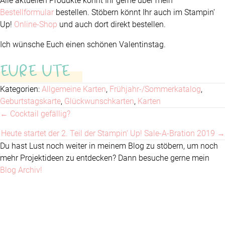
Alle aktuellen Produkte könnt Ihr gerne über mein
Bestellformular
bestellen. Stöbern könnt Ihr auch im Stampin‘
Up!
Online-Shop
und auch dort direkt bestellen.
Ich wünsche Euch einen schönen Valentinstag.
EURE UTE
Kategorien:
Allgemeine Karten
,
Frühjahr-/Sommerkatalog
,
Geburtstagskarte
,
Glückwunschkarten
,
Karten
← Cocktail gefällig?
Posts
Heute startet der 2. Teil der Stampin‘ Up! Sale-A-Bration 2019 →
navigation
Du hast Lust noch weiter in meinem Blog zu stöbern, um noch
mehr Projektideen zu entdecken? Dann besuche gerne mein
Blog Archiv!